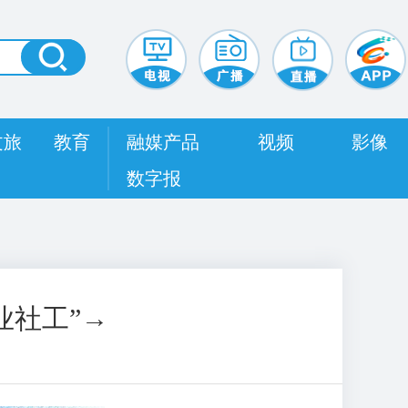
文旅
教育
融媒产品
视频
影像
数字报
业社工”→