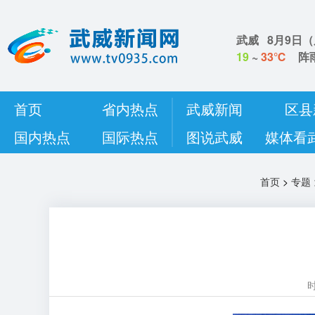
武威
8月9日
（
19
~
33℃
阵
首页
省内热点
武威新闻
区县
国内热点
国际热点
图说武威
媒体看
首页
>
专题
时