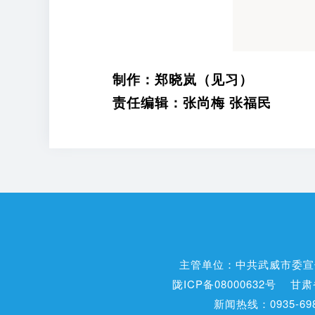
制作：郑晓岚
（见习
）
责任编辑：张尚梅 张福民
主管单位：中共武威市委宣
陇ICP备08000632号
甘肃
新闻热线：0935-698