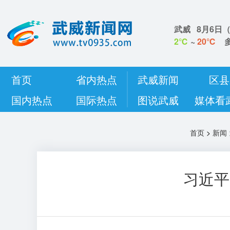
武威
8月6日
2℃
~
20℃
首页
省内热点
武威新闻
区县
国内热点
国际热点
图说武威
媒体看
首页
>
新闻
习近平