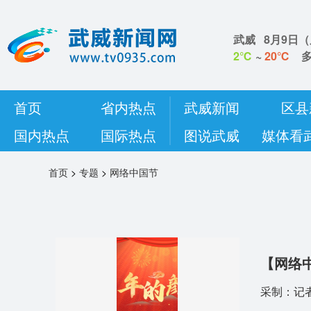
武威
8月9日
（
2℃
~
20℃
首页
省内热点
武威新闻
区县
国内热点
国际热点
图说武威
媒体看
首页
>
专题
>
网络中国节
【网络
采制：记者